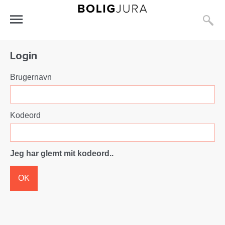
S
Åbn
menu
Login
Brugernavn
Kodeord
Jeg har glemt mit kodeord..
OK