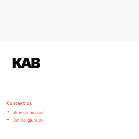
K
o
n
t
a
k
t
Kontakt os
B
Skriv en besked
o
Om boligjura.dk
l
i
g