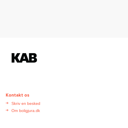
K
o
n
t
a
k
t
Kontakt os
B
Skriv en besked
o
Om boligjura.dk
l
i
g