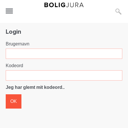
S
Åbn
menu
Login
Brugernavn
Kodeord
Jeg har glemt mit kodeord..
OK