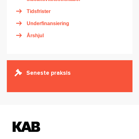
Tidsfrister
Underfinansiering
Årshjul
Seneste praksis
K
o
n