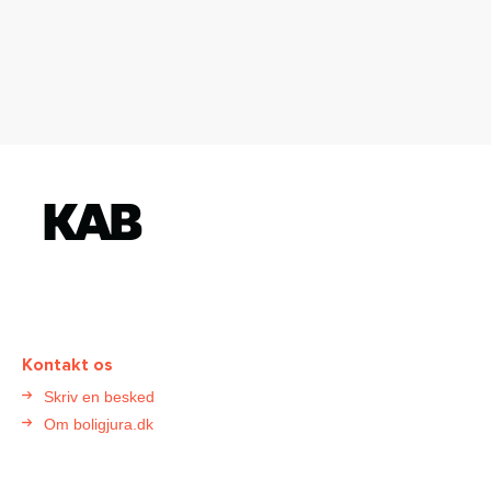
K
o
n
t
a
k
t
Kontakt os
B
Skriv en besked
o
Om boligjura.dk
l
i
g