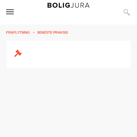
S
Åbn
menu
FRAFLYTNING
>
SENESTE PRAKSIS