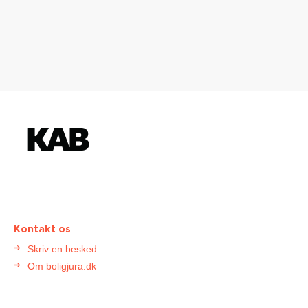
K
o
n
t
a
k
t
Kontakt os
B
Skriv en besked
o
Om boligjura.dk
l
i
g