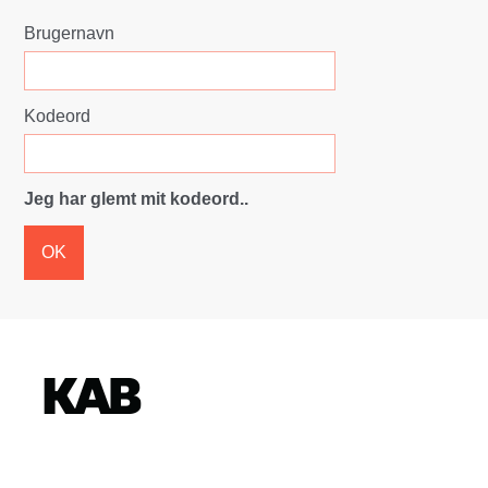
Brugernavn
Kodeord
Jeg har glemt mit kodeord..
OK
K
o