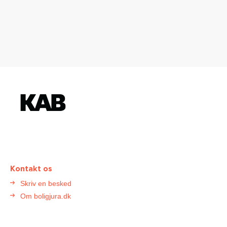
K
o
n
t
a
k
t
Kontakt os
B
Skriv en besked
o
Om boligjura.dk
l
i
g