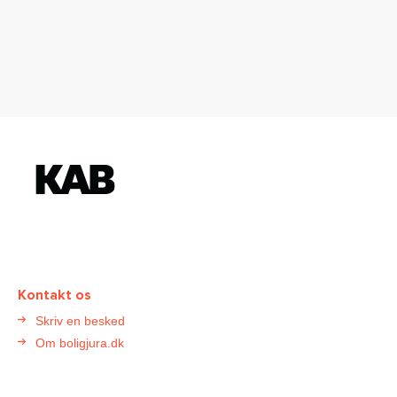
K
o
n
t
a
k
t
Kontakt os
B
Skriv en besked
o
Om boligjura.dk
l
i
g