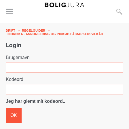
S
Åbn
menu
DRIFT
>
REGELGUIDER
>
INDKØB 6 - ANNONCERING OG INDKØB PÅ MARKEDSVILKÅR
Login
Brugernavn
Kodeord
Jeg har glemt mit kodeord..
OK