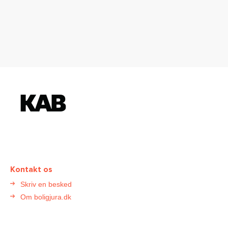
K
o
n
t
a
k
t
Kontakt os
B
Skriv en besked
o
Om boligjura.dk
l
i
g