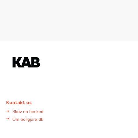
K
o
n
t
a
k
t
Kontakt os
B
Skriv en besked
o
Om boligjura.dk
l
i
g