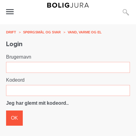
S
Åbn
menu
DRIFT
>
SPØRGSMÅL OG SVAR
>
VAND, VARME OG EL
Login
Brugernavn
Kodeord
Jeg har glemt mit kodeord..
OK