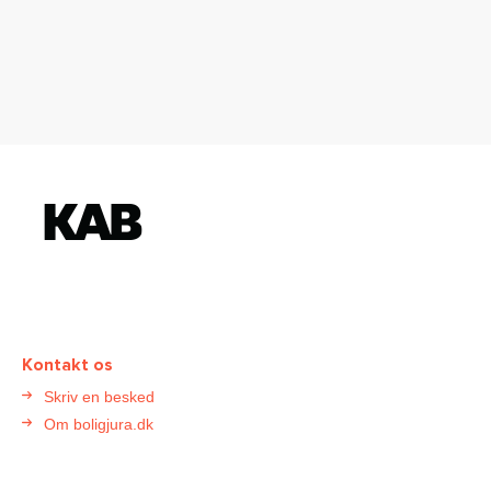
K
o
n
t
a
k
t
Kontakt os
B
Skriv en besked
o
Om boligjura.dk
l
i
g