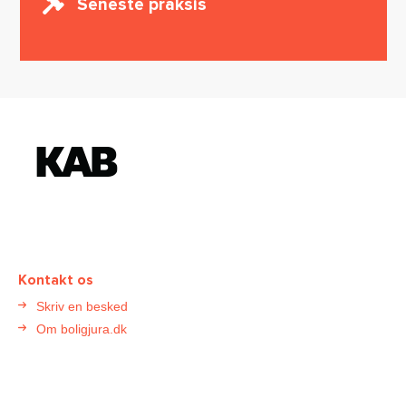
Seneste praksis
K
o
n
t
a
k
t
Kontakt os
B
Skriv en besked
o
Om boligjura.dk
l
i
g
j