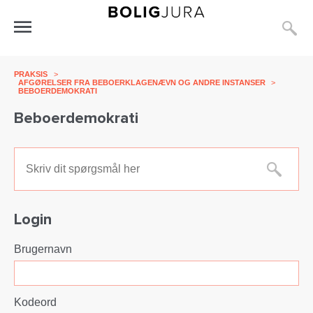
S
Åbn
menu
PRAKSIS
>
AFGØRELSER FRA BEBOERKLAGENÆVN OG ANDRE INSTANSER
>
BEBOERDEMOKRATI
Beboerdemokrati
Sø
Login
Brugernavn
Kodeord