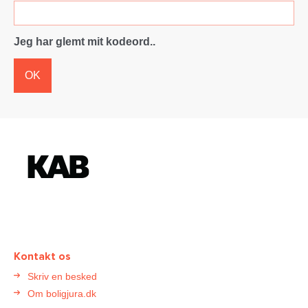
Jeg har glemt mit kodeord..
OK
K
o
n
t
a
k
t
Kontakt os
B
Skriv en besked
o
Om boligjura.dk
l