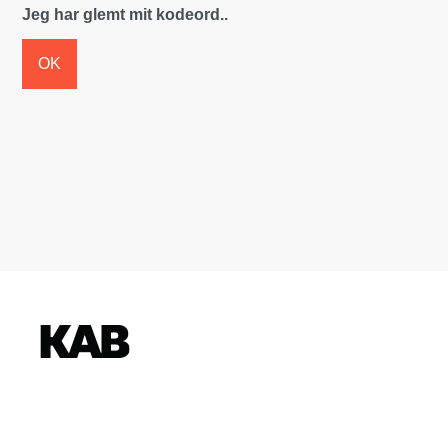
Jeg har glemt mit kodeord..
OK
K
o
n